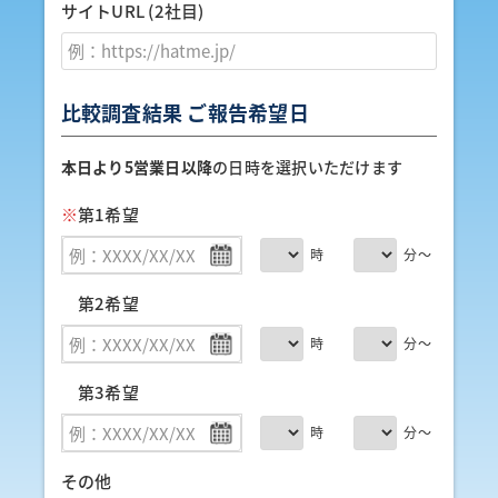
サイトURL (2社目)
比較調査結果 ご報告希望日
本日より5営業日以降
の日時を選択いただけます
※
第1希望
時
分～
第2希望
時
分～
第3希望
時
分～
その他