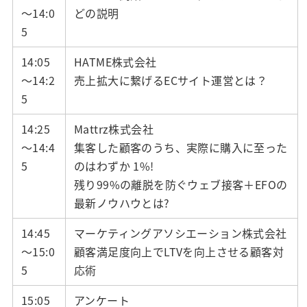
～14:0
どの説明
5
14:05
HATME株式会社
～14:2
売上拡大に繋げるECサイト運営とは？
5
14:25
Mattrz株式会社
～14:4
集客した顧客のうち、実際に購入に至った
5
のはわずか 1%!
残り99%の離脱を防ぐウェブ接客＋EFOの
最新ノウハウとは?
14:45
マーケティングアソシエーション株式会社
～15:0
顧客満足度向上でLTVを向上させる顧客対
5
応術
15:05
アンケート