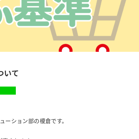
ついて
営
リューション部の榎倉です。